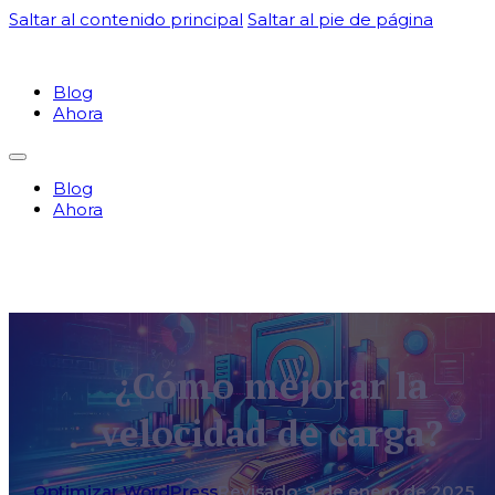
Saltar al contenido principal
Saltar al pie de página
Blog
Ahora
Blog
Ahora
¿Cómo mejorar la
velocidad de carga?
Optimizar WordPress
Revisado: 9 de enero de 2025