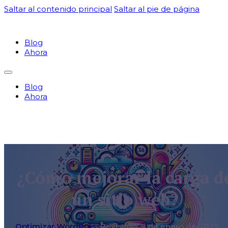
Saltar al contenido principal
Saltar al pie de página
Blog
Ahora
Blog
Ahora
¿Cómo mejorar la carga d
un sitio web?
Optimizar WordPress
Revisado: 9 de enero de 2025