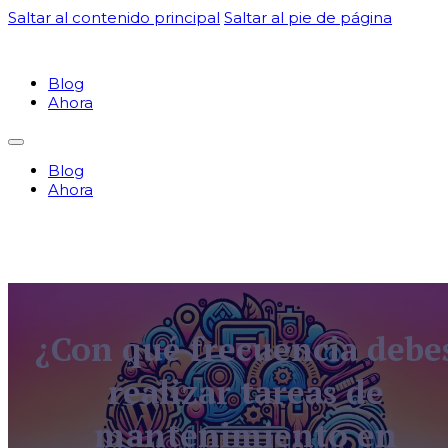
Saltar al contenido principal
Saltar al pie de página
Blog
Ahora
Blog
Ahora
¿Con qué frecuencia debe
realizar tareas de
mantenimiento en