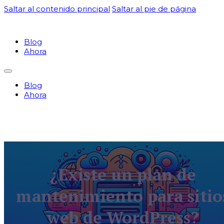
Saltar al contenido principal
Saltar al pie de página
Blog
Ahora
Blog
Ahora
¿Existe un plan de
mantenimiento para sitio
web de WordPress?