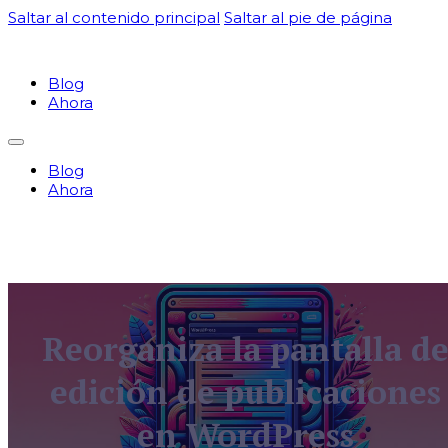
Saltar al contenido principal
Saltar al pie de página
Blog
Ahora
Blog
Ahora
Reorganiza la pantalla d
edición de publicaciones
en WordPress