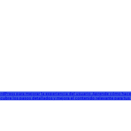
rdPress para mejorar la experiencia del usuario. Aprende cómo hacer
ubre los pasos detallados y mejora el contenido relevante para tus s