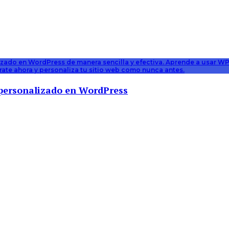
lizado en WordPress de manera sencilla y efectiva. Aprende a usar W
trate ahora y personaliza tu sitio web como nunca antes.
s personalizado en WordPress