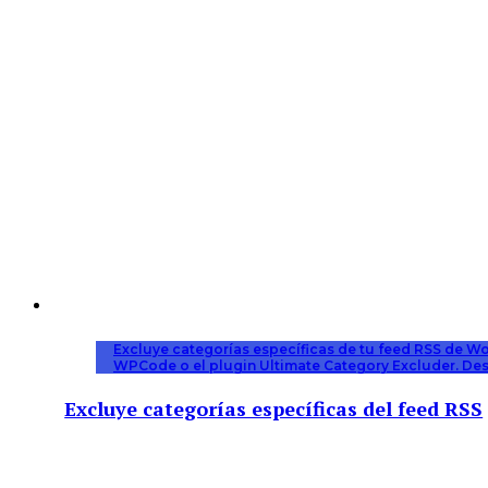
Excluye categorías específicas de tu feed RSS de Wo
WPCode o el plugin Ultimate Category Excluder. Desc
Excluye categorías específicas del feed RSS